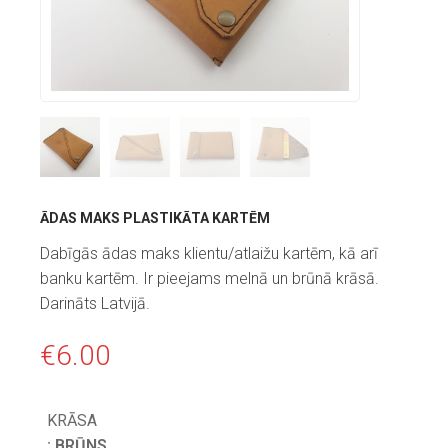
ĀDAS MAKS PLASTIKĀTA KARTĒM
Dabīgās ādas maks klientu/atlaižu kartēm, kā arī
banku kartēm. Ir pieejams melnā un brūnā krāsā.
Darināts Latvijā.
€
6.00
KRĀSA
: BRŪNS