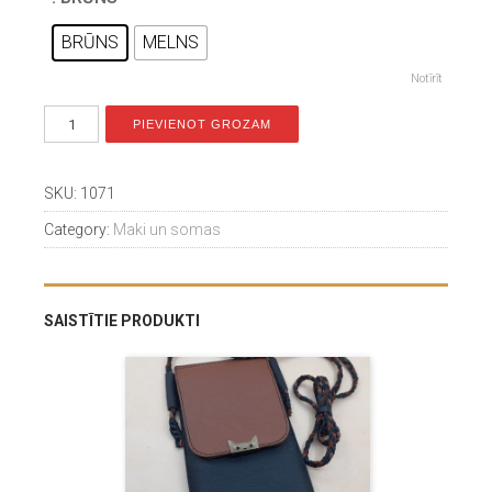
BRŪNS
MELNS
Notīrīt
PIEVIENOT GROZAM
SKU:
1071
Category:
Maki un somas
SAISTĪTIE PRODUKTI