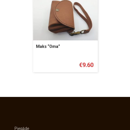
Maks “Oma”
€
9.60
Piegāde