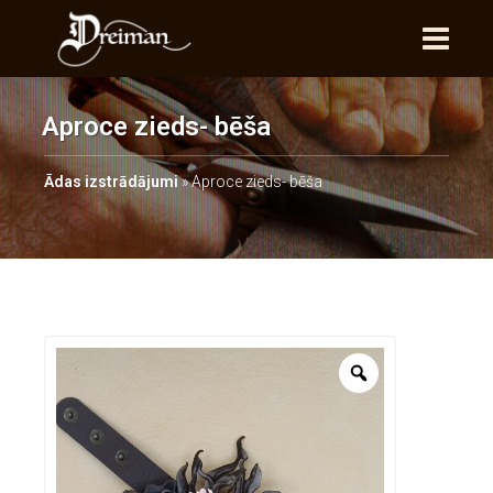
Aproce zieds- bēša
Ādas izstrādājumi
»
Aproce zieds- bēša