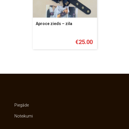
Aproce zieds – zila
€
25.00
Piegāde
Noteikumi