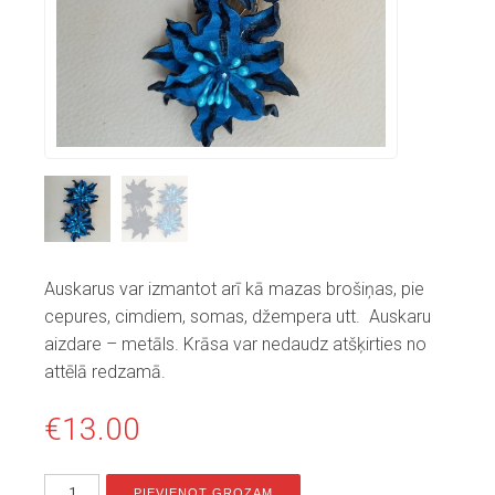
Auskarus var izmantot arī kā mazas brošiņas, pie
cepures, cimdiem, somas, džempera utt. Auskaru
aizdare – metāls. Krāsa var nedaudz atšķirties no
attēlā redzamā.
€
13.00
PIEVIENOT GROZAM