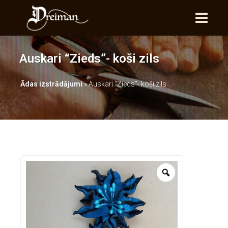
Auskari “Zieds”- koši zils
Ādas izstrādājumi
»
Auskari “Zieds”- koši zils