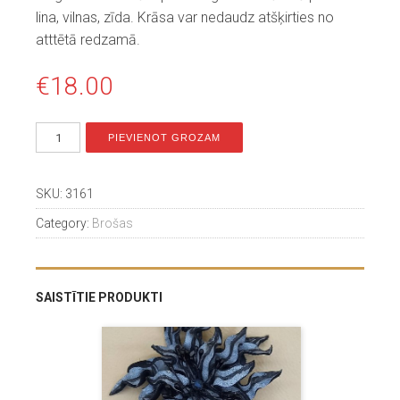
lina, vilnas, zīda. Krāsa var nedaudz atšķirties no
atttētā redzamā.
€
18.00
PIEVIENOT GROZAM
SKU:
3161
Category:
Brošas
SAISTĪTIE PRODUKTI