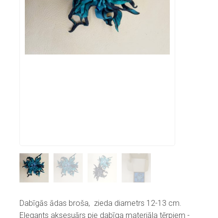
Dabīgās ādas broša, zieda diametrs 12-13 cm.
Elegants aksesuārs pie dabīga materiāla tērpiem -