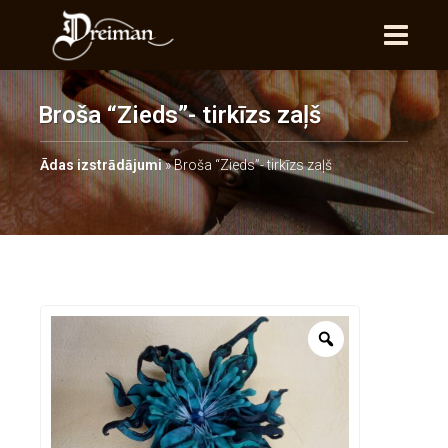
Broša “Zieds”- tirkīzs zaļš
Ādas izstrādājumi
»
Broša “Zieds”- tirkīzs zaļš