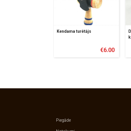
Kendama turētājs
D
k
€
6.00
Piegāde