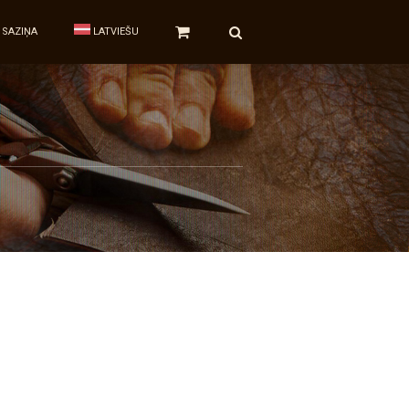
SAZIŅA
LATVIEŠU