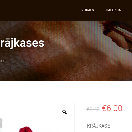
VEIKALS
GALERIJA
rājkases
ses
€
6.00
€
8.40
KRĀJKASE