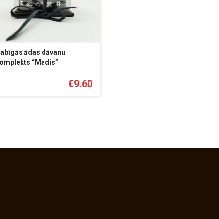
abīgās ādas dāvanu
omplekts “Madis”
€
9.60