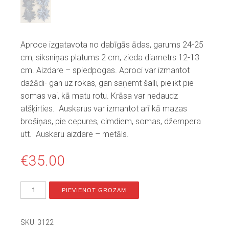
Aproce izgatavota no dabīgās ādas, garums 24-25
cm, siksniņas platums 2 cm, zieda diametrs 12-13
cm. Aizdare – spiedpogas. Aproci var izmantot
dažādi- gan uz rokas, gan saņemt šalli, pielikt pie
somas vai, kā matu rotu. Krāsa var nedaudz
atšķirties. Auskarus var izmantot arī kā mazas
brošiņas, pie cepures, cimdiem, somas, džempera
utt. Auskaru aizdare – metāls.
€
35.00
PIEVIENOT GROZAM
SKU:
3122