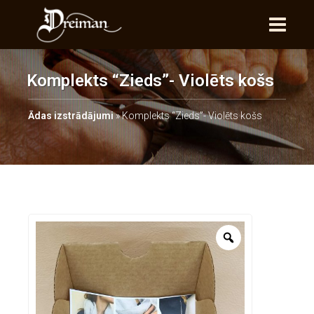
Komplekts “Zieds”- Violēts košs
Ādas izstrādājumi
»
Komplekts “Zieds”- Violēts košs