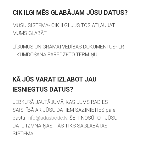
CIK ILGI MĒS GLABĀJAM JŪSU DATUS?
MŪSU SISTĒMĀ- CIK ILGI JŪS TOS ATĻAUJAT
MUMS GLABĀT
LĪGUMUS UN GRĀMATVEDĪBAS DOKUMENTUS- LR
LIKUMDOŠANĀ PAREDZĒTO TERMIŅU
KĀ JŪS VARAT IZLABOT JAU
IESNIEGTUS DATUS?
JEBKURĀ JAUTĀJUMĀ, KAS JUMS RADIES
SAISTĪBĀ AR JŪSU DATIEM SAZINIETIES pa e-
pastu
info@adasbode.lv
, ŠEIT NOSŪTOT JŪSU
DATU IZMNAIŅAS, TĀS TIKS SAGLABĀTAS
SISTĒMĀ.