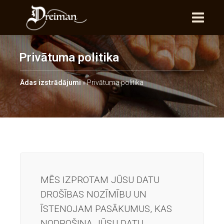
Privātuma politika
Ādas izstrādājumi
»
Privātuma politika
MĒS IZPROTAM JŪSU DATU
DROŠĪBAS NOZĪMĪBU UN
ĪSTENOJAM PASĀKUMUS, KAS
NODROŠINA JŪSU DATU