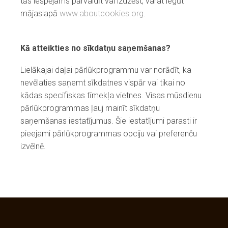
tās iespējams pārvaldīt vai izdzēst, varat iegūt
mājaslapā
www.aboutcookies.org
.
Kā atteikties no sīkdatņu saņemšanas?
Lielākajai daļai pārlūkprogrammu var norādīt, ka
nevēlaties saņemt sīkdatnes vispār vai tikai no
kādas specifiskas tīmekļa vietnes. Visas mūsdienu
pārlūkprogrammas ļauj mainīt sīkdatņu
saņemšanas iestatījumus. Šie iestatījumi parasti ir
pieejami pārlūkprogrammas opciju vai preferenču
izvēlnē.