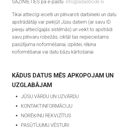
SAZINIETIES pa e-pastu
info@adasbode.lv
Tikai attiecīgi iecelti un pilnvaroti darbinieki un datu
apstrādātāji var piekļūt Jūsu datiem (ar savu ID
pieeju attiecīgajās sistēmās) un veikt to apstrādi
savu pilnvaru robežās, ciktāl tas nepieciešams
pasūtījuma noformēšanai, izpildei, rēķina
noformēšanai vai datu bāzu kārtošanai.
KĀDUS DATUS MĒS APKOPOJAM UN
UZGLABĀJAM
JŪSU VĀRDU UN UZVĀRDU
KONTAKTINFORMĀCIJU
NORĒĶINU REKVIZĪTUS
PASŪTĪJUMU VĒSTURI