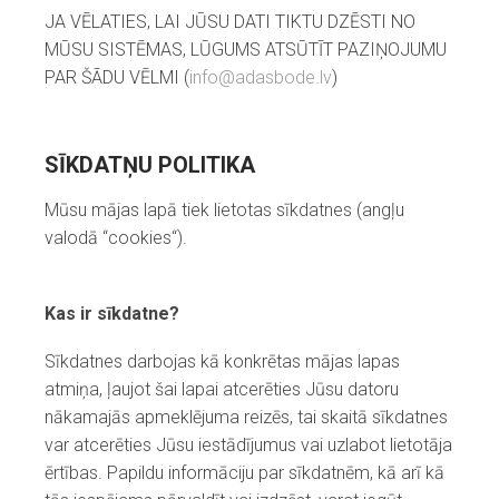
JA VĒLATIES, LAI JŪSU DATI TIKTU DZĒSTI NO
MŪSU SISTĒMAS, LŪGUMS ATSŪTĪT PAZIŅOJUMU
PAR ŠĀDU VĒLMI (
info@adasbode.lv
)
SĪKDATŅU POLITIKA
Mūsu mājas lapā tiek lietotas sīkdatnes (angļu
valodā “cookies“).
Kas ir sīkdatne?
Sīkdatnes darbojas kā konkrētas mājas lapas
atmiņa, ļaujot šai lapai atcerēties Jūsu datoru
nākamajās apmeklējuma reizēs, tai skaitā sīkdatnes
var atcerēties Jūsu iestādījumus vai uzlabot lietotāja
ērtības. Papildu informāciju par sīkdatnēm, kā arī kā