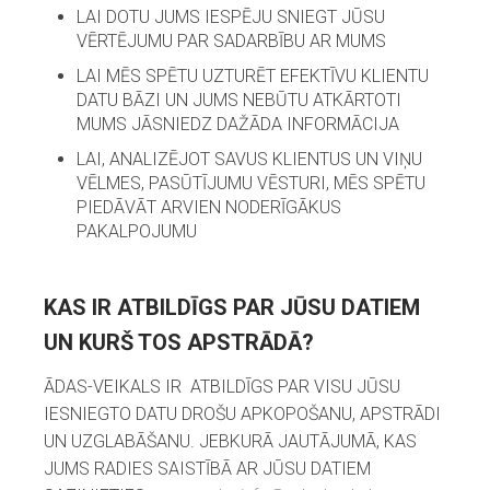
LAI DOTU JUMS IESPĒJU SNIEGT JŪSU
VĒRTĒJUMU PAR SADARBĪBU AR MUMS
LAI MĒS SPĒTU UZTURĒT EFEKTĪVU KLIENTU
DATU BĀZI UN JUMS NEBŪTU ATKĀRTOTI
MUMS JĀSNIEDZ DAŽĀDA INFORMĀCIJA
LAI, ANALIZĒJOT SAVUS KLIENTUS UN VIŅU
VĒLMES, PASŪTĪJUMU VĒSTURI, MĒS SPĒTU
PIEDĀVĀT ARVIEN NODERĪGĀKUS
PAKALPOJUMU
KAS IR ATBILDĪGS PAR JŪSU DATIEM
UN KURŠ TOS APSTRĀDĀ?
ĀDAS-VEIKALS IR ATBILDĪGS PAR VISU JŪSU
IESNIEGTO DATU DROŠU APKOPOŠANU, APSTRĀDI
UN UZGLABĀŠANU. JEBKURĀ JAUTĀJUMĀ, KAS
JUMS RADIES SAISTĪBĀ AR JŪSU DATIEM