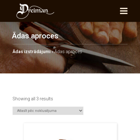
Ādas aproces
Ādas izstrādājumi
»
Ādas aproces
Showing all 3 results