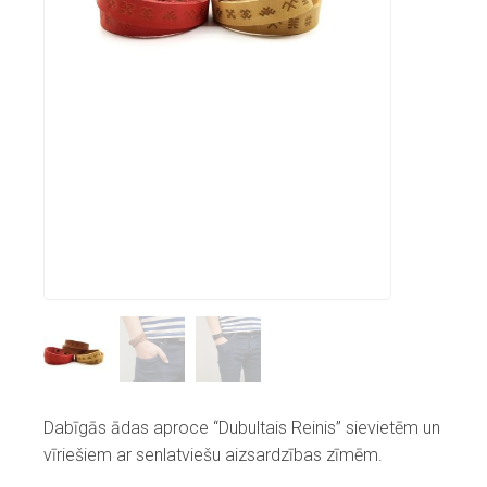
Dabīgās ādas aproce “Dubultais Reinis” sievietēm un
vīriešiem ar senlatviešu aizsardzības zīmēm.