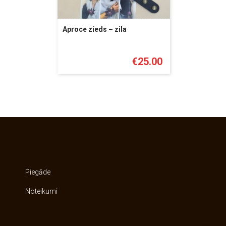
Aproce zieds – zila
€
25.00
Piegāde
Noteikumi