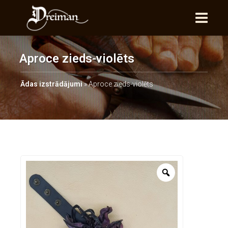
Aproce zieds-violēts
Ādas izstrādājumi
»
Aproce zieds-violēts