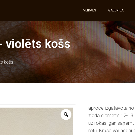
VEIKALS
GALERIJA
- violēts košs
ts košs
aproce izgatavota no
zieda diametrs 12-13 
uz rokas, gan saņemt š
rotu. Krāsa var nedaud