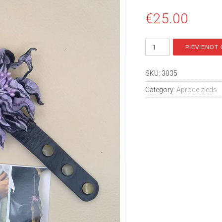
€
25.00
PIEVIENOT
SKU:
3035
Category:
Aproce zieds