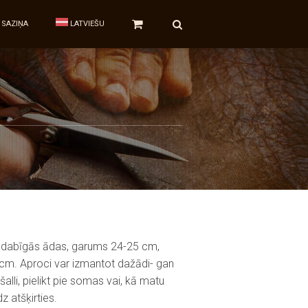
SAZIŅA
LATVIEŠU
 dabīgās ādas, garums 24-25 cm,
cm. Aproci var izmantot dažādi- gan
alli, pielikt pie somas vai, kā matu
z atšķirties.