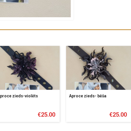
proce zieds-violēts
Aproce zieds- bēša
€
25.00
€
25.00